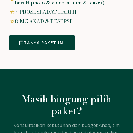
hari H photo & video, album & teaser)
7. PROSESI ADAT HARI H
star
8. MC AKAD & RESEPSI
star
chat
TANYA PAKET INI
Masih bingung pilih
paket?
Konsultasikan kebutuhan dan budget Anda, tim
kami bantu rekomendasikan paket yang paling