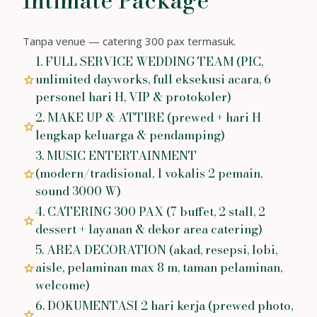
Intimate Package
Tanpa venue — catering 300 pax termasuk.
1. FULL SERVICE WEDDING TEAM (PIC,
unlimited dayworks, full eksekusi acara, 6
star
personel hari H, VIP & protokoler)
2. MAKE UP & ATTIRE (prewed + hari H
star
lengkap keluarga & pendamping)
3. MUSIC ENTERTAINMENT
(modern/tradisional, 1 vokalis 2 pemain,
star
sound 3000 W)
4. CATERING 300 PAX (7 buffet, 2 stall, 2
star
dessert + layanan & dekor area catering)
5. AREA DECORATION (akad, resepsi, lobi,
aisle, pelaminan max 8 m, taman pelaminan,
star
welcome)
6. DOKUMENTASI 2 hari kerja (prewed photo,
star