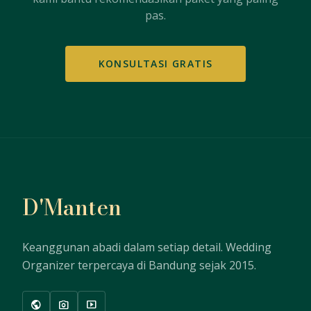
pas.
KONSULTASI GRATIS
D'Manten
Keanggunan abadi dalam setiap detail. Wedding
Organizer terpercaya di Bandung sejak 2015.
public
photo_camera
smart_display