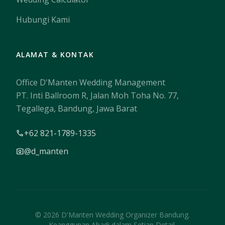
Hubungi Kami
ALAMAT & KONTAK
Office D'Manten Wedding Management
PT. Inti Ballroom R, Jalan Moh Toha No. 77,
Tegallega, Bandung, Jawa Barat
+62 821-1789-1335
call
@d_manten
photo_camera
© 2026 D'Manten Wedding Organizer Bandung.
Keanggunan Abadi dalam Setiap Detail.