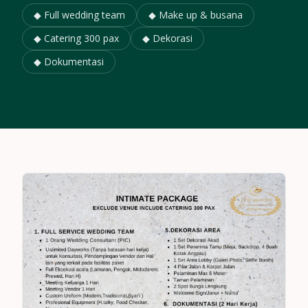
◆ Full wedding team
◆ Make up & busana
◆ Catering 300 pax
◆ Dekorasi
◆ Dokumentasi