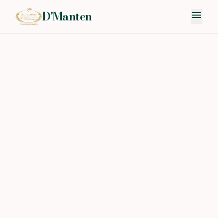
D'Manten
menu