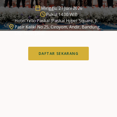
calendar_today
Minggu, 21 Juni 2026
schedule
Pukul 14.00 WIB
Hotel Yello Paskal (Paskal Hyper Square, Jl.
location_on
Pasir Kaliki No.25, Ciroyom, Andir, Bandung
City, West Java)
DAFTAR SEKARANG